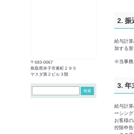
2. 
給与計算
加する形
※当事務
〒683-0067
鳥取県米子市東町２９５
ヤスダ第２ビル３階
3. 
給与計算
ーシング
お客様の
控除申告