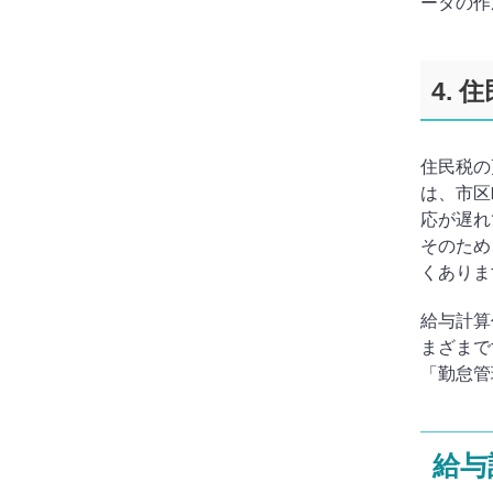
ータの作
4. 
住民税の
は、市区
応が遅れ
そのため
くありま
給与計算
まざまで
「勤怠管
給与